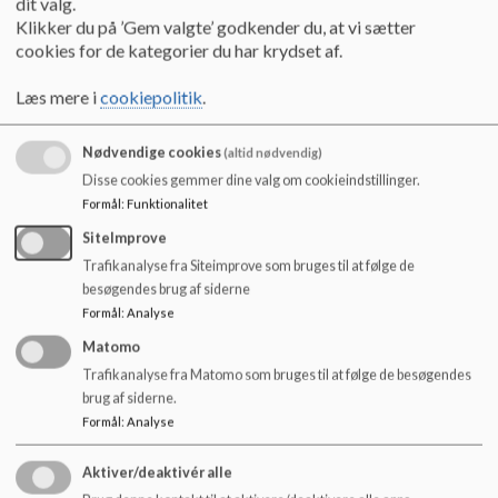
dit valg.
Feriekalender
Klikker du på ’Gem valgte’ godkender du, at vi sætter
Læs mere
cookies for de kategorier du har krydset af.
Læs mere i
cookiepolitik
.
Nødvendige cookies
(altid nødvendig)
Disse cookies gemmer dine valg om cookieindstillinger.
Formål
:
Funktionalitet
SiteImprove
Trafikanalyse fra Siteimprove som bruges til at følge de
besøgendes brug af siderne
Formål
:
Analyse
Matomo
Trafikanalyse fra Matomo som bruges til at følge de besøgendes
brug af siderne.
Formål
:
Analyse
Ny elev
Hvad gør vi?
Aktiver/deaktivér alle
Læs mere