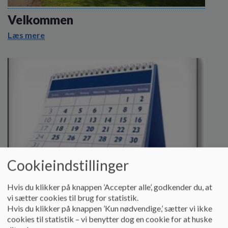
o
l
Velkommen
d
Læs mere
e
t
Cookieindstillinger
Hvis du klikker på knappen ’Accepter alle’, godkender du, at
vi sætter cookies til brug for statistik.
Hvis du klikker på knappen ’Kun nødvendige,’ sætter vi ikke
Feriekalender
cookies til statistik – vi benytter dog en cookie for at huske