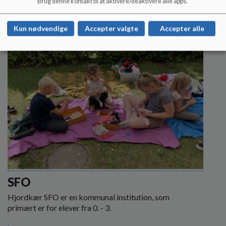
Brug denne kontakt til at aktivere/deaktivere alle apps.
Kun nødvendige
Accepter valgte
Accepter alle
SFO
Hjordkær SFO er en kommunal institution, som
primært er for elever fra 0. - 3.